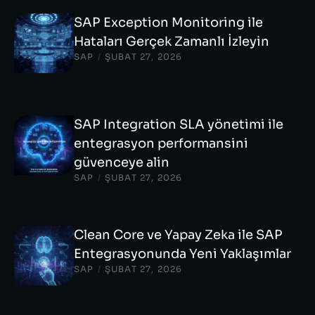
SAP Exception Monitoring ile
Hataları Gerçek Zamanlı İzleyin
SAP
/
ŞUBAT 27, 2026
SAP Integration SLA yönetimi ile
entegrasyon performansini
güvenceye alin
SAP
/
ŞUBAT 27, 2026
Clean Core ve Yapay Zeka ile SAP
Entegrasyonunda Yeni Yaklaşımlar
SAP
/
ŞUBAT 27, 2026