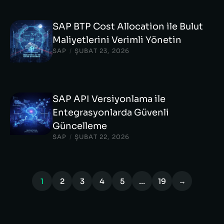
SAP BTP Cost Allocation ile Bulut
Maliyetlerini Verimli Yönetin
SAP
/
ŞUBAT 23, 2026
SAP API Versiyonlama ile
Entegrasyonlarda Güvenli
Güncelleme
SAP
/
ŞUBAT 22, 2026
1
2
3
4
5
…
19
→