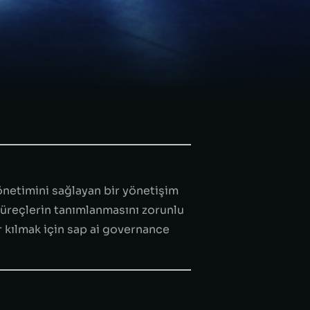
önetimini sağlayan bir yönetişim
üreçlerin tanımlanmasını zorunlu
r kılmak için sap ai governance
n üretime kadar izlenebilir,