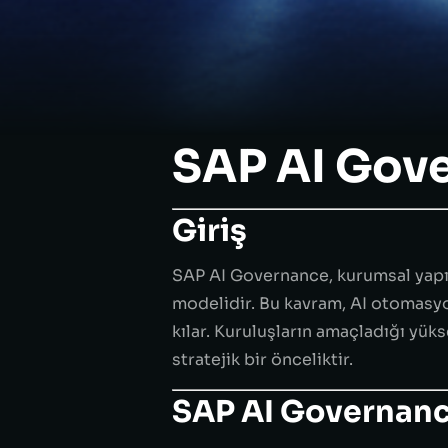
SAP AI Gov
Giriş
SAP AI Governance, kurumsal yapıd
modelidir. Bu kavram, AI otomasy
kılar. Kuruluşların amaçladığı yük
stratejik bir önceliktir.
SAP AI Governanc
SAP AI Governance, SAP ekosistemi