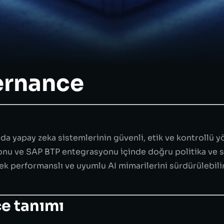
ernance
a yapay zeka sistemlerinin güvenli, etik ve kontrollü y
onu ve SAP BTP entegrasyonu içinde doğru politika ve s
sek performanslı ve uyumlu AI mimarilerini sürdürülebili
e tanımı
 üzerinde çalışan yapay zeka algoritmalarının tasarımda