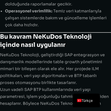
dolduğunda raporlamalar gecikir.
Operasyonel verimlilik:
Temiz veri katmanlarıyla
çalışan sistemlerde bakım ve güncelleme işlemleri
çok daha hızlıdır.
Bu kavram NeKuDos Teknoloji
içinde nasıl uygulanır
NeKuDos Teknoloji, geliştirdiği SAP entegrasyon ve
danışmanlık modellerinde table growth yönetimini
mimari bir bileşen olarak ele alır. Her projede ILM
politikaları, veri yaşı algoritmaları ve BTP tabanlı
proses otomasyonu birlikte tasarlanır.
Uzun vadeli SAP BTP kullanımlarında veri yaşı
parametresi, işlem yoğunluğu tahminine göre yeniden
Türkçe
hesaplanır. Böylece NeKuDos Teknoloji’nin sistem
tasarımları, tablo büyümesini önleyerek sürdürülebilir