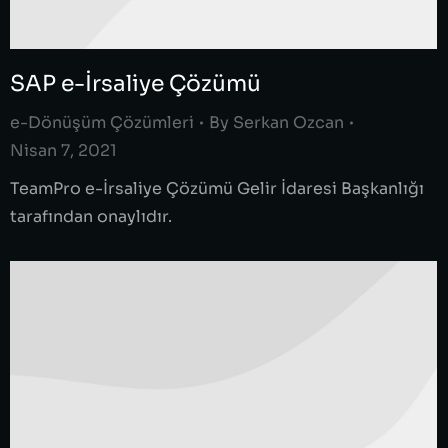
SAP e-İrsaliye Çözümü
e-Dönüşüm Çözümleri
By
Serkan Ozcan
Nisan 7, 2021
TeamPro e-İrsaliye Çözümü Gelir İdaresi Başkanlığı
tarafından onaylıdır.