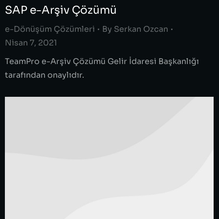
SAP e-Arşiv Çözümü
e-Dönüşüm Çözümleri
By
Serkan Ozcan
Nisan 7, 2021
TeamPro e-Arşiv Çözümü Gelir İdaresi Başkanlığı
tarafından onaylıdır.