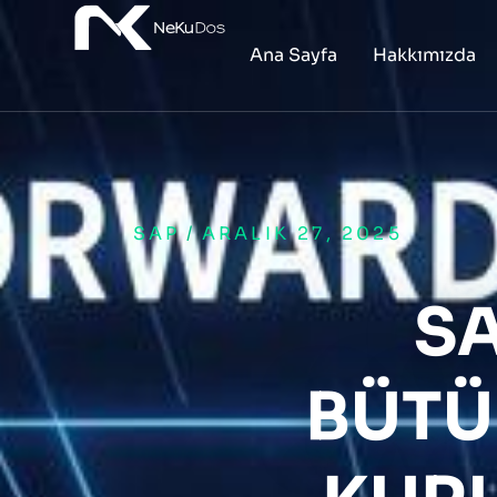
Ana Sayfa
Hakkımızda
SAP
/
ARALIK 27, 2025
SA
BÜTÜ