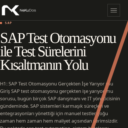
Menü
SAP
SAP Test Otomasyonu
ile Test Sürelerini
Kısaltmanın Yolu
H1: SAP Test Otomasyonu Gerçekten İşe Yarıyor mu
Giriş SAP test otomasyonu gerçekten işe yarıyor mu
sorusu, bugün birçok SAP danışmanı ve IT yöneticisinin
gündeminde. SAP sistemleri karmaşık süreçleri ve
entegrasyonları yönettiği için manuel testler çoğu
zaman hem zaman hem maliyet açısından verimsizdir.