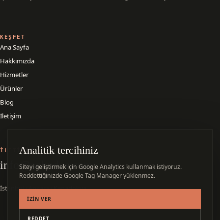
KEŞFET
Ana Sayfa
Hakkımızda
Hizmetler
Ürünler
Blog
İletişim
Analitik tercihiniz
İLETIŞIM
info@nekudos.com
Siteyi geliştirmek için Google Analytics kullanmak istiyoruz.
Reddettiğinizde Google Tag Manager yüklenmez.
İstanbul · Ankara · Kapadokya
İZIN VER
REDDET