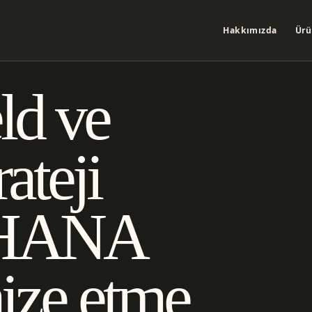
Hakkımızda
Ürü
ld ve
ateji
S4HANA
mize etme