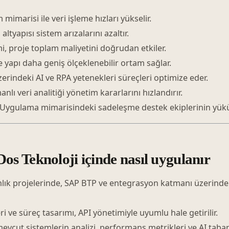
mimarisi ile veri işleme hızları yükselir.
altyapısı sistem arızalarını azaltır.
, proje toplam maliyetini doğrudan etkiler.
 yapı daha geniş ölçeklenebilir ortam sağlar.
indeki AI ve RPA yetenekleri süreçleri optimize eder.
lı veri analitiği yönetim kararlarını hızlandırır.
 Uygulama mimarisindeki sadeleşme destek ekiplerinin yükün
 Teknoloji içinde nasıl uygulanır
lık projelerinde, SAP BTP ve entegrasyon katmanı üzerin
i ve süreç tasarımı, API yönetimiyle uyumlu hale getirilir.
mevcut sistemlerin analizi, performans metrikleri ve AI tab