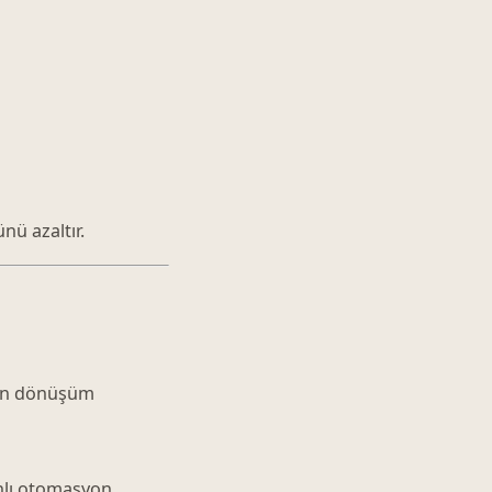
ü azaltır.
den dönüşüm
anlı otomasyon