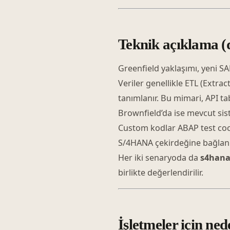
Teknik açıklama (d
Greenfield yaklaşımı, yeni 
Veriler genellikle ETL (Extra
tanımlanır. Bu mimari, API t
Brownfield’da ise mevcut sist
Custom kodlar ABAP test cock
S/4HANA çekirdeğine bağlanı
Her iki senaryoda da
s4hana
birlikte değerlendirilir.
İşletmeler için ned