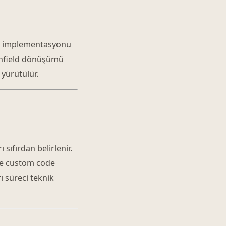
ield implementasyonu
ownfield dönüşümü
 yürütülür.
sıfırdan belirlenir.
 ve custom code
 süreci teknik