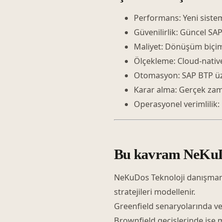
Performans: Yeni sistem 
Güvenilirlik: Güncel SAP 
Maliyet: Dönüşüm biçimi
Ölçekleme: Cloud-native
Otomasyon: SAP BTP üzer
Karar alma: Gerçek zaman
Operasyonel verimlilik:
Bu kavram NeKuDos
NeKuDos Teknoloji danışman
stratejileri modellenir.
Greenfield senaryolarında ver
Brownfield geçişlerinde ise 