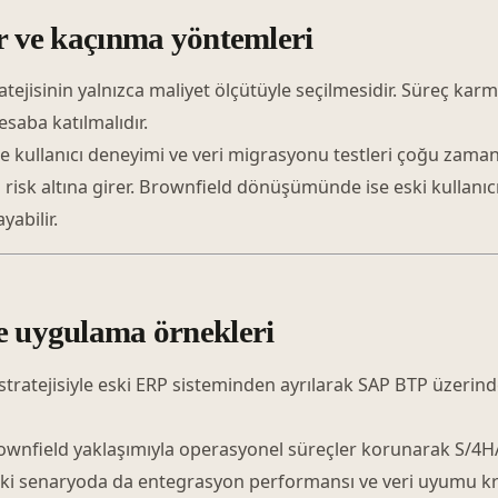
ar ve kaçınma yöntemleri
jisinin yalnızca maliyet ölçütüyle seçilmesidir. Süreç karmaş
aba katılmalıdır.
de kullanıcı deneyimi ve veri migrasyonu testleri çoğu zama
 risk altına girer. Brownfield dönüşümünde ise eski kullanıcı
abilir.
e uygulama örnekleri
 stratejisiyle eski ERP sisteminden ayrılarak SAP BTP üzerinde
ownfield yaklaşımıyla operasyonel süreçler korunarak S/4
iki senaryoda da entegrasyon performansı ve veri uyumu kri