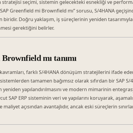
ratejisi seçimi, sistemin gelecekteki esnekliği ve performan
SAP Greenfield mi Brownfield mı” sorusu, S/4HANA geçişinde
en biridir. Doğru yaklaşım, iş süreçlerinin yeniden tasarımıy
nmesi gerektiğini belirler.
 Brownfield mı tanımı
kavramları, farklı S/4HANA dönüşüm stratejilerini ifade eder
t sistemlerden tamamen bağımsız olarak sıfırdan bir SAP 
in yeniden yapılandırılmasını ve modern mimarinin entegras
cut SAP ERP sisteminin veri ve yapılarını koruyarak, aşama
e maliyet açısından avantajlıdır, ancak eski süreçlerin sınırl