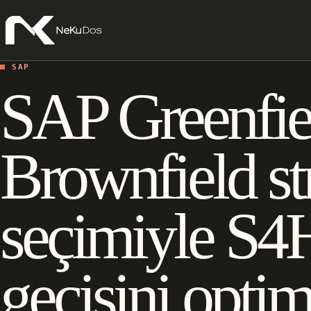
SAP
SAP Greenfie
Brownfield str
seçimiyle 
geçişini opti