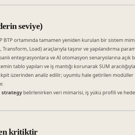
erin seviye)
SAP BTP ortamında tamamen yeniden kurulan bir sistem mima
ct, Transform, Load) araçlarıyla taşınır ve yapılandırma para
abanlı entegrasyonlara ve AI otomasyon senaryolarına açık bi
emin tablo yapıları ve iş mantığı korunarak SUM aracılığıyla
pit üzerinden analiz edilir; uyumlu hale getirilen modüller
r.
 strategy
belirlenirken veri mimarisi, iş yükü profili ve hed
en kritiktir