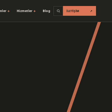
＋
＋
nler
Hizmetler
Blog
İLETIŞIM
↗