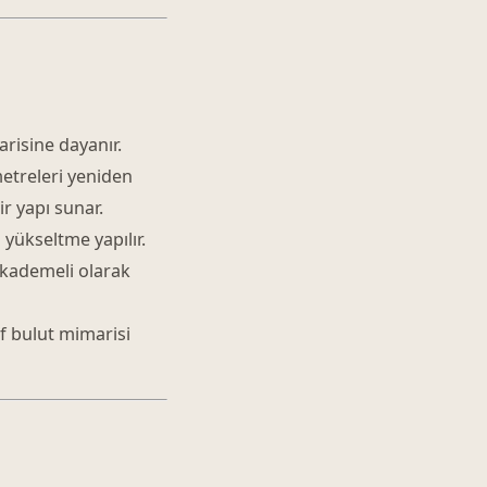
risine dayanır.
metreleri yeniden
r yapı sunar.
 yükseltme yapılır.
 kademeli olarak
ef bulut mimarisi