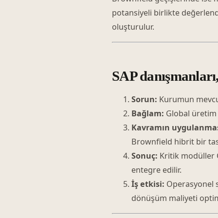
potansiyeli birlikte değerlen
oluşturulur.
SAP danışmanları, 
Sorun:
Kurumun mevcut E
Bağlam:
Global üretim 
Kavramın uygulanmas
Brownfield hibrit bir t
Sonuç:
Kritik modüller 
entegre edilir.
İş etkisi:
Operasyonel sü
dönüşüm maliyeti optimi