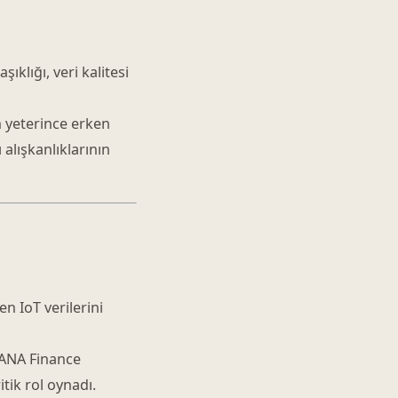
ıklığı, veri kalitesi
n yeterince erken
 alışkanlıklarının
n IoT verilerini
HANA Finance
tik rol oynadı.