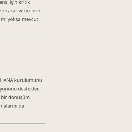
sı için kritik
 karar vericilerin
la mı yoksa mevcut
.
S/4HANA kurulumunu
yonunu destekler.
lı bir dönüşüm
amalarını da