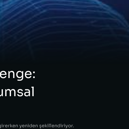
enge:
rumsal
girerken yeniden şekillendiriyor.