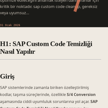
optimize edileceğini anlamak isteyen danışmanlar için
kritik bir noktadır. sap custom code cleanup, gereksiz
veya uyumsuz…
31 Ocak 2026
H1: SAP Custom Code Temizliği
Nasıl Yapılır
Giriş
SAP sistemlerinde zamanla biriken özelleştirilmiş
kodlar, taşıma süreçlerinde, özellikle
S/4 Conversion
aşamasında ciddi uyumluluk sorunlarına yol açar.
SAP