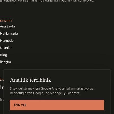
İş, teknoloji ve insan arasında daha akıllı bağlantılar kuruyoruz.
KEŞFET
Ana Sayfa
Hakkımızda
Hizmetler
Ürünler
Blog
İletişim
Analitik tercihiniz
İLETIŞIM
info@nekudos.com
Siteyi geliştirmek için Google Analytics kullanmak istiyoruz.
Reddettiğinizde Google Tag Manager yüklenmez.
İstanbul · Ankara · Kapadokya
İZIN VER