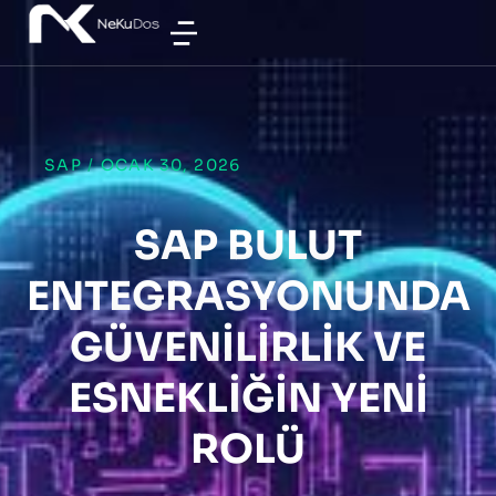
SAP
/
OCAK 30, 2026
SAP BULUT
ENTEGRASYONUNDA
GÜVENILIRLIK VE
ESNEKLIĞIN YENI
ROLÜ