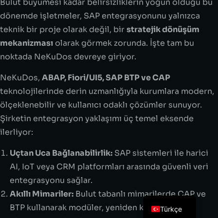
Bulut büyümesi kadar belirsizliklerin yoğun olduğu bu
dönemde işletmeler, SAP entegrasyonunu yalnızca
teknik bir proje olarak değil, bir
stratejik dönüşüm
mekanizması
olarak görmek zorunda. İşte tam bu
noktada NeKuDos devreye giriyor.
NeKuDos,
ABAP, Fiori/UI5, SAP BTP ve CAP
teknolojilerinde derin uzmanlığıyla kurumlara modern,
ölçeklenebilir ve kullanıcı odaklı çözümler sunuyor.
Şirketin entegrasyon yaklaşımı üç temel eksende
ilerliyor:
Uçtan Uca Bağlanabilirlik:
SAP sistemleri ile harici
AI, IoT veya CRM platformları arasında güvenli veri
entegrasyonu sağlar.
Akıllı Mimariler:
Bulut tabanlı mimarilerde CAP ve
BTP kullanarak modüler, yeniden kullanılabilir
Türkçe