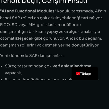
Tehdit Değil, Gelişim Fırsatı
“
AI and Functional Modules
” konulu tartışmada, AI’nin
hangi SAP rolleri en çok etkileyebileceği tartışılıyor.
FICO, SD veya MM gibi klasik modüllerde
danışmanlığın bir kısmı yapay zeka algoritmalarıyla
otomatikleşecek gibi görünüyor. Ancak bu değişim,
danışman rollerini yok etmek yerine dönüştürüyor.
Yeni dönemde SAP danışmanları:
Süreç tasarımından çok
veri anlamlandırma
yapacak,
Türkçe
Standart konfigürasyonlardan çok
entegrasyon
optimizasyonu
na odaklanacak,
Özelleştirilmiş kodlamadan çok
AI destekli karar
mekanizmaları
kuracak.