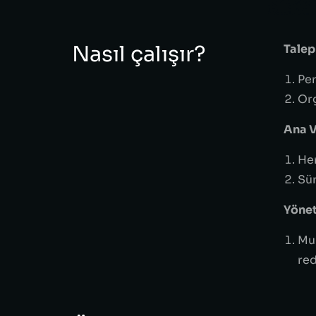
Nasıl çalışır?
Talep
Per
Org
Ana V
Her
Sür
Yönet
Mu
re