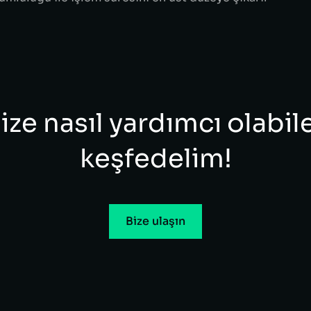
ize nasıl yardımcı olabil
keşfedelim!​
Bize ulaşın