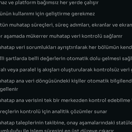
haz ve platform bağımsız her yerde çalışır
ünün kullanımı için geliştirme gerekmez
tün muhatap süreçleri, süreç adımları, ekranlar ve ekran 
r aşamada mükerrer muhatap veri kontrolü sağlanır
hatap veri sorumlukları ayrıştırılarak her bölümün kendi
lli şartlarda belli değerlerin otomatik dolu gelmesi sağl
ralı veya paralel iş akışları oluşturularak kontrolsüz veri
hatap ana veri döngüsündeki kişiler otomatik bilgilendi
gellenir
hatap ana verisini tek bir merkezden kontrol edebilme 
reçlerin kontrolü için analitik çözümler sunar
hatap taleplerinin takibine, onay aşamalarındaki statül
umluluğu ile işlem süresini en üst düzeye çıkarır