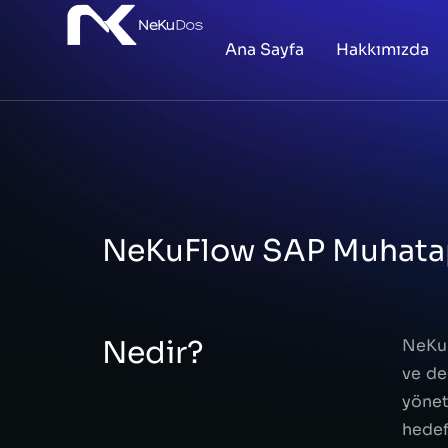
Ana Sayfa
Hakkımızda
NeKuFlow SAP Muhatap
Nedir?
NeKuF
ve de
yöne
hedef