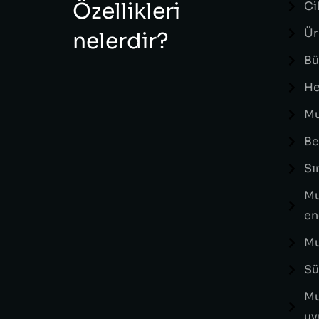
Özellikleri
Ci
Ür
nelerdir?
Bü
He
Mu
Be
Sı
Mu
en
Mu
Sü
Mu
uy