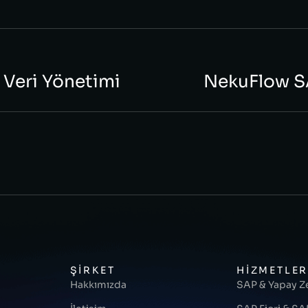
Veri Yönetimi
NekuFlow SA
ŞIRKET
HIZMETLE
Hakkımızda
SAP & Yapay Ze