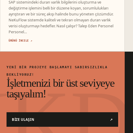
SAP sistemindeki duran varlık bilgilerini oluşturma ve
değiştirme işlemini belli bir düzene koyan, sorumlulukları
ayrıştıran ve bir süreç akışı halinde bunu yöneten çözümdür.
NeKuFlow sistemde kaliteli ve tekrarı olmayan duran varlık
verisi oluşturmayı hedefler. Nasıl çalışır? Talep Eden Personel
Personel…
ÜRÜNÜ INCELE ↗
YENI BIR PROJEYE BAŞLAMAYI SABIRSIZLIKLA
BEKLIYORUZ!
İşletmenizi bir üst seviyeye
taşıyalım!
BIZE ULAŞIN
↗