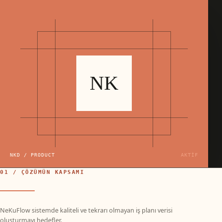
NK
NKD / PRODUCT
AKTİF
01 / ÇÖZÜMÜN KAPSAMI
NeKuFlow sistemde kaliteli ve tekrarı olmayan iş planı verisi
oluşturmayı hedefler.