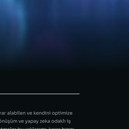
ar alabilen ve kendini optimize
 dönüşüm ve yapay zeka odaklı iş
meler bu yaklaşımı, karar hızını