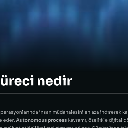
üreci nedir
operasyonlarında insan müdahalesini en aza indirerek kar
e eder.
Autonomous process
kavramı, özellikle dijital
e maliyet etkinliğini maksimuma çıkarır. Günümüzde işlet