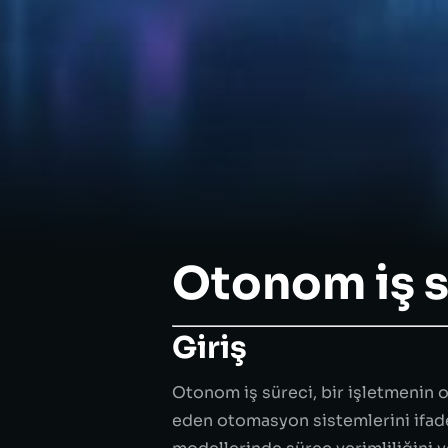
Otonom iş s
Giriş
Otonom iş süreci, bir işletmenin 
eden otomasyon sistemlerini ifad
modellerinde süreç verimliliğini v