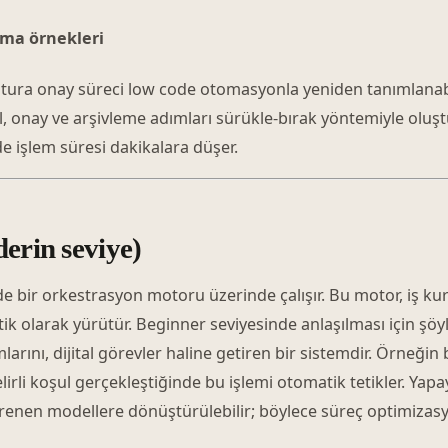
ma örnekleri
tura onay süreci low code otomasyonla yeniden tanımlanabili
ol, onay ve arşivleme adımları sürükle-bırak yöntemiyle oluş
de işlem süresi dakikalara düşer.
erin seviye)
bir orkestrasyon motoru üzerinde çalışır. Bu motor, iş kural
tik olarak yürütür. Beginner seviyesinde anlaşılması için şöy
arını, dijital görevler haline getiren bir sistemdir. Örneğin 
irli koşul gerçekleştiğinde bu işlemi otomatik tetikler. Ya
renen modellere dönüştürülebilir; böylece süreç optimizasy