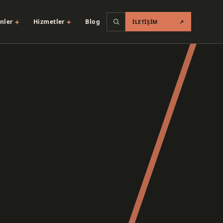
＋
＋
nler
Hizmetler
Blog
İLETIŞIM
↗