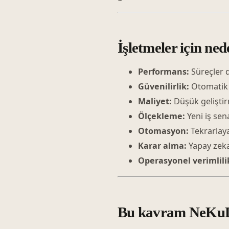
İşletmeler için ned
Performans:
Süreçler d
Güvenilirlik:
Otomatik a
Maliyet:
Düşük geliştirm
Ölçekleme:
Yeni iş sen
Otomasyon:
Tekrarlaya
Karar alma:
Yapay zeka 
Operasyonel verimlili
Bu kavram NeKuDos