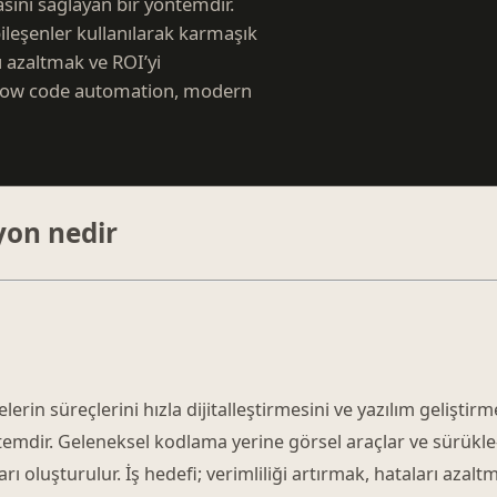
masını sağlayan bir yöntemdir.
ileşenler kullanılarak karmaşık
rı azaltmak ve ROI’yi
in low code automation, modern
on nedir
in süreçlerini hızla dijitalleştirmesini ve yazılım geliştirm
temdir. Geleneksel kodlama yerine görsel araçlar ve sürükle-
arı oluşturulur. İş hedefi; verimliliği artırmak, hataları azalt