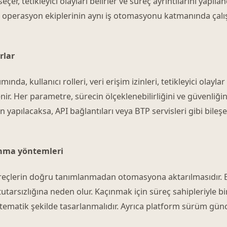
seçer, tetikleyici olayları belirler ve süreç ayrıntılarını yapıla
 operasyon ekiplerinin aynı iş otomasyonu katmanında ça
rlar
da, kullanıcı rolleri, veri erişim izinleri, tetikleyici olayla
nir. Her parametre, sürecin ölçeklenebilirliğini ve güvenliğin
 yapılacaksa, API bağlantıları veya BTP servisleri gibi bile
ınma yöntemleri
süreçlerin doğru tanımlanmadan otomasyona aktarılmasıdır
utarsızlığına neden olur. Kaçınmak için süreç sahipleriyle bir
istematik şekilde tasarlanmalıdır. Ayrıca platform sürüm gü