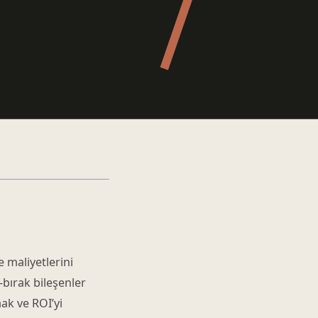
e maliyetlerini
bırak bileşenler
mak ve ROI’yi