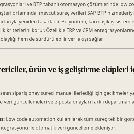
grasyonları ve BTP tabanlı otomasyon çözümlerinde low co
şteri ortamında, mevcut süreç verileri SAP BTP hizmetleriyle 
çlarıyla yeniden tasarlanır. Bu yöntem, karmaşık iş sistemle
k kriterlerini korur. Özellikle ERP ve CRM entegrasyonları
laylığı hem de sürdürülebilir veri akışı sağlar.
ericiler, ürün ve iş geliştirme ekipleri 
sının sipariş onay süreci manuel ilerlediği için gecikmeler y
 veri güncellemeleri ve e-posta onayları farklı departmanl
ı:
Low code automation kullanılarak tüm süreç tek bir görs
ntegrasyonu ile otomatik veri güncelleme ekleniyor.