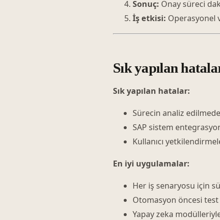
Sonuç:
Onay süreci dakik
İş etkisi:
Operasyonel ver
Sık yapılan hatala
Sık yapılan hatalar:
Sürecin analiz edilmed
SAP sistem entegrasyonl
Kullanıcı yetkilendirmel
En iyi uygulamalar:
Her iş senaryosu için s
Otomasyon öncesi test 
Yapay zeka modülleriyle