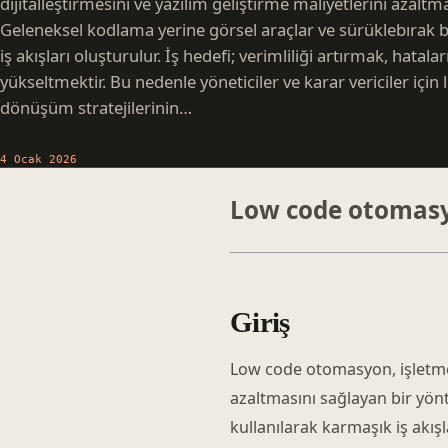
dijitalleştirmesini ve yazılım geliştirme maliyetlerini azalt
Geleneksel kodlama yerine görsel araçlar ve sürüklebırak b
iş akışları oluşturulur. İş hedefi; verimliliği artırmak, hatala
yükseltmektir. Bu nedenle yöneticiler ve karar vericiler iç
dönüşüm stratejilerinin…
4 Ocak 2026
Low code otomasy
Giriş
Low code otomasyon, işletmeler
azaltmasını sağlayan bir yön
kullanılarak karmaşık iş akışl