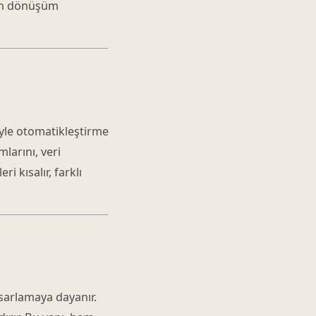
ern dönüşüm
yle otomatikleştirme
larını, veri
i kısalır, farklı
asarlamaya dayanır.