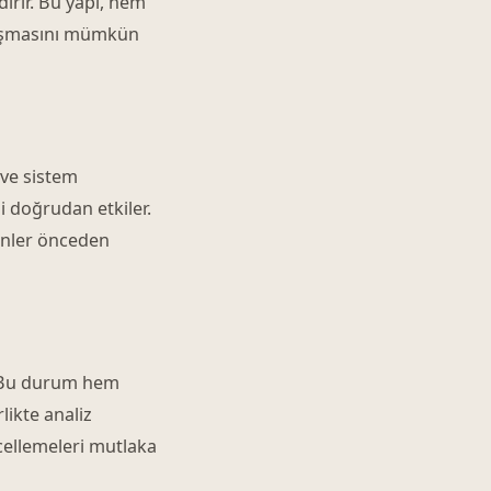
ndırır. Bu yapı, hem
lışmasını mümkün
r ve sistem
i doğrudan etkiler.
şenler önceden
. Bu durum hem
likte analiz
ncellemeleri mutlaka