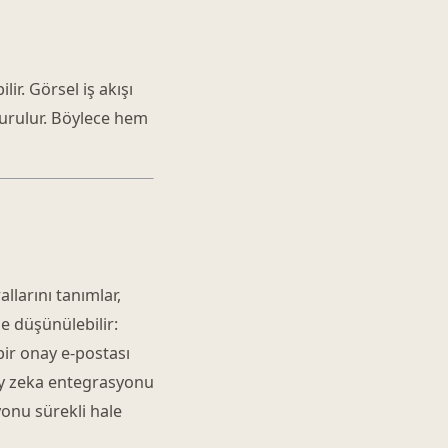
r. Görsel iş akışı
turulur. Böylece hem
larını tanımlar,
le düşünülebilir:
bir onay e-postası
pay zeka entegrasyonu
onu sürekli hale